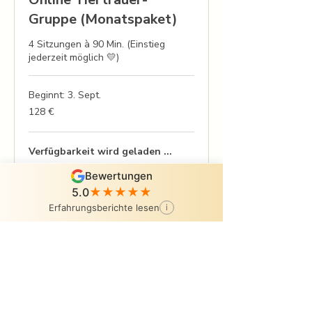
Gruppe (Monatspaket)
4 Sitzungen à 90 Min. (Einstieg
jederzeit möglich 💛)
Beginnt: 3. Sept.
128
128 €
Euro
Verfügbarkeit wird geladen ...
Bewertungen
Jetzt buchen
5.0
★★★★★
Erfahrungsberichte lesen
i
Bekannt aus (Auswahl):