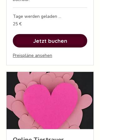
Tage werden geladen ...
25
25 €
Euro
Jetzt buchen
Preispläne ansehen
Online Tiertrauer-