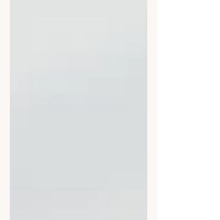
meinem Kind? Akut-Tipps: Die
ersten Tage nach dem Verlust
deines Kaninchens Langfristige
Strategien zur Trauerbewältigung
Fazit FAQ: Häufig gestellte Fragen
zur Trauer um ein Kaninchen Der
Verlust eines geliebten Kaninch