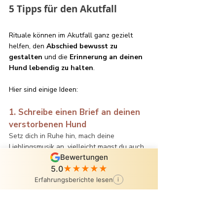
5 Tipps für den Akutfall
Rituale können im Akutfall ganz gezielt 
helfen, den 
Abschied bewusst zu 
gestalten
 und die 
Erinnerung an deinen 
Hund lebendig zu halten
. 
Hier sind einige Ideen:
1. Schreibe einen Brief an deinen 
verstorbenen Hund 
Setz dich in Ruhe hin, mach deine 
Lieblingsmusik an, vielleicht magst du auch 
Bewertungen
eine Kerze anzünden. Sorge dafür, dass du 
5.0
★★★★★
ungestört bist. Und dann schreibe deinem 
Hund einen Brief. 
Schreibe alles auf, was 
Erfahrungsberichte lesen
i
dir durch den Kopf geht
. Gibt es noch 
etwas, was du ihm sagen möchtest? Etwas, 
wofür du dich 
bedanken
 möchtest? Etwas, 