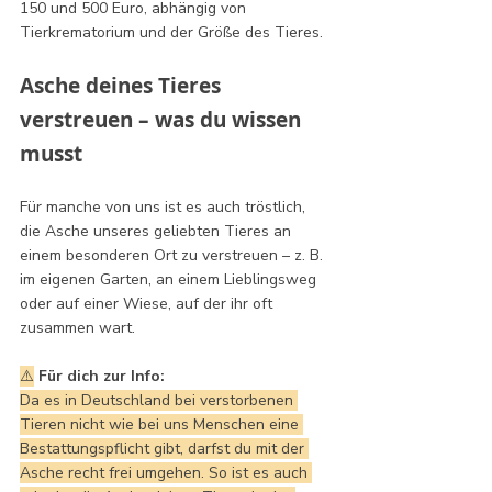
150 und 500 Euro, abhängig von 
Tierkrematorium und der Größe des Tieres.
Asche deines Tieres 
verstreuen – was du wissen 
musst
Für manche von uns ist es auch tröstlich, 
die Asche unseres geliebten Tieres an 
einem besonderen Ort zu verstreuen – z. B. 
im eigenen Garten, an einem Lieblingsweg 
oder auf einer Wiese, auf der ihr oft 
zusammen wart.
⚠️
 Für dich zur Info: 
Da es in Deutschland bei verstorbenen 
Tieren nicht wie bei uns Menschen eine 
Bestattungspflicht gibt, darfst du mit der 
Asche recht frei umgehen. So ist es auch 