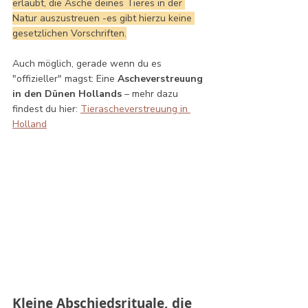
erlaubt, die Asche deines Tieres in der 
Natur auszustreuen -es gibt hierzu keine 
gesetzlichen Vorschriften.
Auch möglich, gerade wenn du es 
"offizieller" magst: Eine 
Ascheverstreuung 
in den Dünen Hollands
 – mehr dazu 
findest du hier: 
Tierascheverstreuung in 
Holland
Kleine Abschiedsrituale, die 