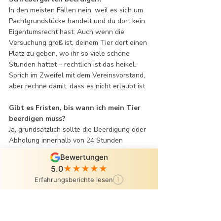
In den meisten Fällen nein, weil es sich um 
Pachtgrundstücke handelt und du dort kein 
Eigentumsrecht hast. Auch wenn die 
Versuchung groß ist, deinem Tier dort einen 
Platz zu geben, wo ihr so viele schöne 
Stunden hattet – rechtlich ist das heikel. 
Sprich im Zweifel mit dem Vereinsvorstand, 
aber rechne damit, dass es nicht erlaubt ist.
Gibt es Fristen, bis wann ich mein Tier 
beerdigen muss?
Ja, grundsätzlich sollte die Beerdigung oder 
Abholung innerhalb von 24 Stunden 
erfolgen. Bei kühler Lagerung (z. B. im 
Bewertungen
Kühlraum deines Tierarztes oder in einem 
5.0
★★★★★
speziellen Kühlschrank) kannst du dir 
Erfahrungsberichte lesen
i
etwas mehr Zeit verschaffen. Diese Frist ist 
nicht nur rechtlich wichtig, sondern hilft 
auch, dass du den Abschied bewusst und 
in Ruhe gestalten kannst – ohne in Eile 