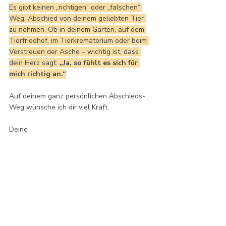
Es gibt keinen „richtigen“ oder „falschen“ 
Weg, Abschied von deinem geliebten Tier 
zu nehmen. Ob in deinem Garten, auf dem 
Tierfriedhof, im Tierkrematorium oder beim 
Verstreuen der Asche – wichtig ist, dass 
dein Herz sagt: 
„Ja, so fühlt es sich für 
mich richtig an.“
Auf deinem ganz persönlichen Abschieds-
Weg wünsche ich dir viel Kraft.
Deine 